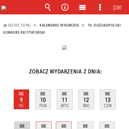
panel
Wyszukiwarka
Narzędzia
Menu
Menu
główne
szczegółow
JESTEŚ TUTAJ
KALENDARZ WYDARZEŃ
70. OGÓLNOPOLSKI
KONKURS RECYTATORSKI
ZOBACZ WYDARZENIA Z DNIA:
SIE
SIE
SIE
SIE
SIE
9
10
11
12
13
NIE
PON
WTO
ŚRO
CZW
SIE
SIE
SIE
SIE
SIE