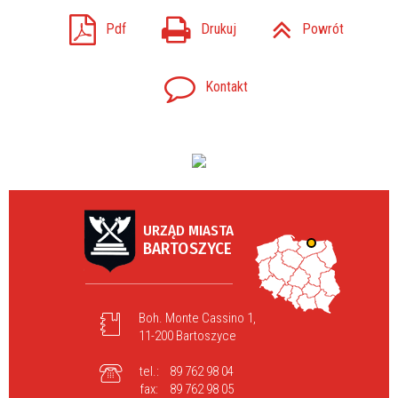
Pdf
Drukuj
Powrót
Kontakt
URZĄD MIASTA
BARTOSZYCE
Boh. Monte Cassino 1,
11-200 Bartoszyce
tel.:
89 762 98 04
fax:
89 762 98 05