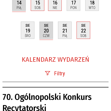
14
15
16
17
18
PIĄ
SOB
NIE
PON
WTO
SIE
SIE
SIE
SIE
20
19
21
22
CZW
ŚRO
PIĄ
SOB
KALENDARZ WYDARZEŃ
Filtry
Szukana fraza
70. Ogólnopolski Konkurs
Kategoria
Recytatorski