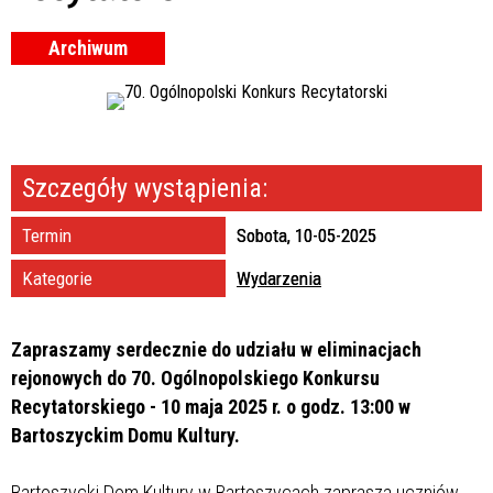
Trwające w zakresie
—
Archiwum
Miejsce
Organizator
Szczegóły wystąpienia:
Termin
Sobota, 10-05-2025
Kategorie
Wydarzenia
Zapraszamy serdecznie do udziału w eliminacjach
rejonowych do 70. Ogólnopolskiego Konkursu
Recytatorskiego - 10 maja 2025 r. o godz. 13:00 w
Bartoszyckim Domu Kultury.
Bartoszycki Dom Kultury w Bartoszycach zaprasza uczniów