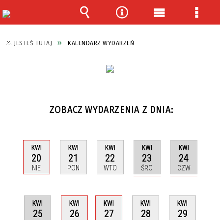
Wyszukiwarka
Narzędzia
Menu
Menu
główne
szcze
JESTEŚ TUTAJ
KALENDARZ WYDARZEŃ
ZOBACZ WYDARZENIA Z DNIA:
KWI
KWI
KWI
KWI
KWI
23
24
20
21
22
ŚRO
CZW
NIE
PON
WTO
KWI
KWI
KWI
KWI
KWI
25
26
27
28
29