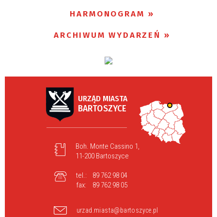
HARMONOGRAM
ARCHIWUM WYDARZEŃ
URZĄD MIASTA
BARTOSZYCE
Boh. Monte Cassino 1,
11-200 Bartoszyce
tel.:
89 762 98 04
fax:
89 762 98 05
urzad.miasta@bartoszyce.pl