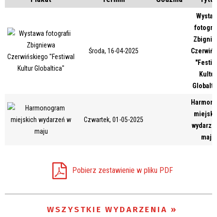
Wystaw
fotograf
Trwające w zakresie
Zbignie
Środa, 16-04-2025
Czerwiń
—
"Festiw
Miejsce
Kultur
Globalti
Harmon
Organizator
miejski
Czwartek, 01-05-2025
wydarze
maju
Pobierz zestawienie w pliku PDF
WSZYSTKIE WYDARZENIA