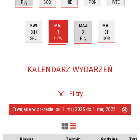
PIĄ
SOB
NIE
PON
WTO
MAJ
MAJ
KWI
MAJ
1
2
30
3
CZW
PIĄ
ŚRO
SOB
KALENDARZ WYDARZEŃ
Filtry
Trwające w zakresie:
od 1. maj 2025 do 1. maj 2025
Usuń
Szukana fraza
ten
filtr
Kategoria
Plakat
Termin
Godzina
Tytuł