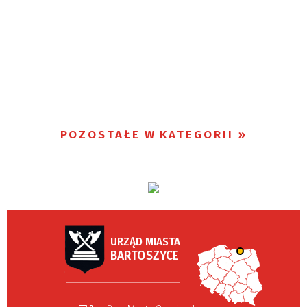
POZOSTAŁE W KATEGORII
URZĄD MIASTA
BARTOSZYCE