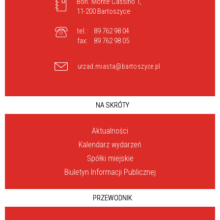
Boh. Monte Cassino 1,
11-200 Bartoszyce
tel.:
89 762 98 04
fax:
89 762 98 05
urzad.miasta@bartoszyce.pl
NA SKRÓTY
Aktualności
Kalendarz wydarzeń
Spółki miejskie
Biuletyn Informacji Publicznej
PRZEWODNIK