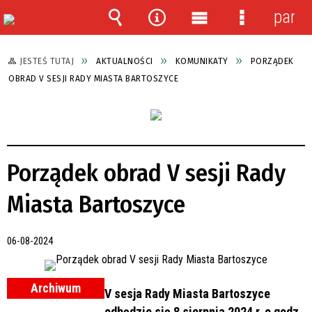
panel
Wyszukiwarka
Narzędzia
Menu
Menu
główne
szczegółow
JESTEŚ TUTAJ
AKTUALNOŚCI
KOMUNIKATY
PORZĄDEK
OBRAD V SESJI RADY MIASTA BARTOSZYCE
Porządek obrad V sesji Rady
Miasta Bartoszyce
06-08-2024
Archiwum
V sesja Rady Miasta Bartoszyce
odbędzie się 8 sierpnia 2024 r. o godz.