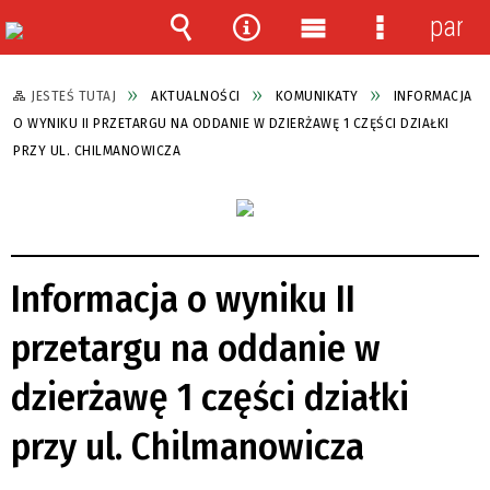
panel
Wyszukiwarka
Narzędzia
Menu
Menu
główne
szczegółow
JESTEŚ TUTAJ
AKTUALNOŚCI
KOMUNIKATY
INFORMACJA
O WYNIKU II PRZETARGU NA ODDANIE W DZIERŻAWĘ 1 CZĘŚCI DZIAŁKI
PRZY UL. CHILMANOWICZA
Informacja o wyniku II
przetargu na oddanie w
dzierżawę 1 części działki
przy ul. Chilmanowicza