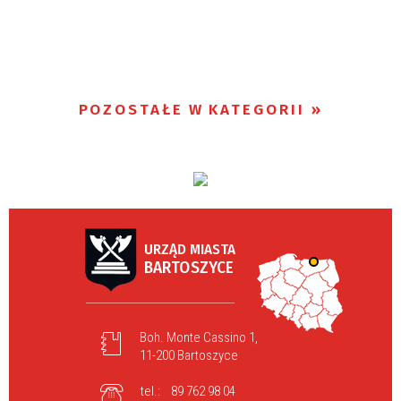
POZOSTAŁE W KATEGORII
URZĄD MIASTA
BARTOSZYCE
Boh. Monte Cassino 1,
11-200 Bartoszyce
tel.:
89 762 98 04