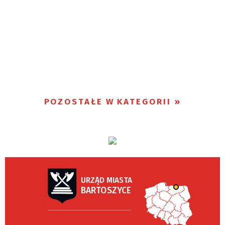
POZOSTAŁE W KATEGORII
URZĄD MIASTA
BARTOSZYCE