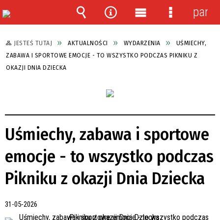
panel
Wyszukiwarka
Narzędzia
Menu
Menu
główne
szczegółow
JESTEŚ TUTAJ
AKTUALNOŚCI
WYDARZENIA
UŚMIECHY,
ZABAWA I SPORTOWE EMOCJE - TO WSZYSTKO PODCZAS PIKNIKU Z
OKAZJI DNIA DZIECKA
Uśmiechy, zabawa i sportowe
emocje - to wszystko podczas
Pikniku z okazji Dnia Dziecka
31-05-2026