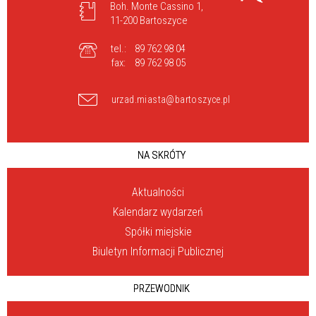
Boh. Monte Cassino 1,
11-200 Bartoszyce
tel.:
89 762 98 04
fax:
89 762 98 05
urzad.miasta@bartoszyce.pl
NA SKRÓTY
Aktualności
Kalendarz wydarzeń
Spółki miejskie
Biuletyn Informacji Publicznej
PRZEWODNIK