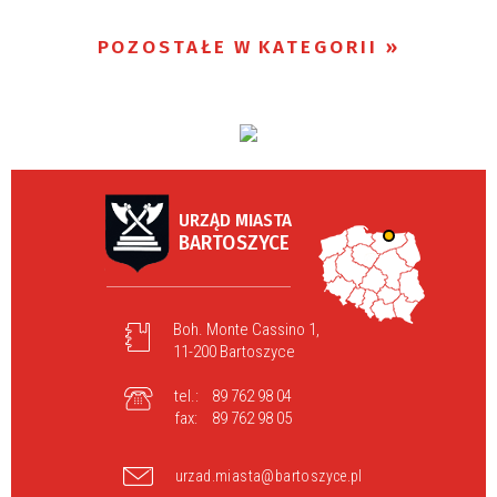
POZOSTAŁE W KATEGORII
URZĄD MIASTA
BARTOSZYCE
Boh. Monte Cassino 1,
11-200 Bartoszyce
tel.:
89 762 98 04
fax:
89 762 98 05
urzad.miasta@bartoszyce.pl