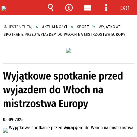
panel
Wyszukiwarka
Narzędzia
Menu
Menu
główne
szczegółow
JESTEŚ TUTAJ
AKTUALNOŚCI
SPORT
WYJĄTKOWE
SPOTKANIE PRZED WYJAZDEM DO WŁOCH NA MISTRZOSTWA EUROPY
Wyjątkowe spotkanie przed
wyjazdem do Włoch na
mistrzostwa Europy
05-09-2025