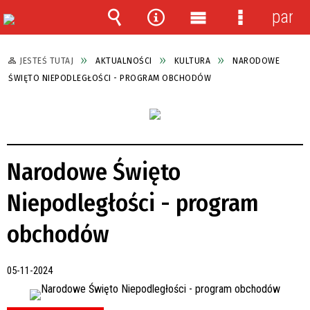
panel
Wyszukiwarka
Narzędzia
Menu
Menu
główne
szczegółow
JESTEŚ TUTAJ
AKTUALNOŚCI
KULTURA
NARODOWE
ŚWIĘTO NIEPODLEGŁOŚCI - PROGRAM OBCHODÓW
Narodowe Święto
Niepodległości - program
obchodów
05-11-2024