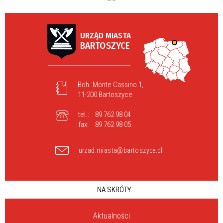
URZĄD MIASTA
BARTOSZYCE
Boh. Monte Cassino 1,
11-200 Bartoszyce
tel.:
89 762 98 04
fax:
89 762 98 05
urzad.miasta@bartoszyce.pl
NA SKRÓTY
Aktualności