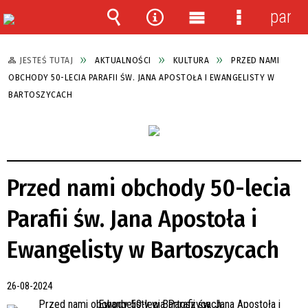
panel
Wyszukiwarka
Narzędzia
Menu
Menu
główne
szczegółow
JESTEŚ TUTAJ
AKTUALNOŚCI
KULTURA
PRZED NAMI
OBCHODY 50-LECIA PARAFII ŚW. JANA APOSTOŁA I EWANGELISTY W
BARTOSZYCACH
Przed nami obchody 50-lecia
Parafii św. Jana Apostoła i
Ewangelisty w Bartoszycach
26-08-2024