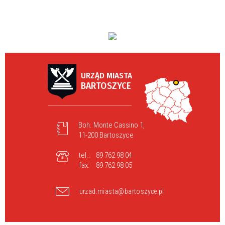
URZĄD MIASTA
BARTOSZYCE
Boh. Monte Cassino 1,
11-200 Bartoszyce
tel.:
89 762 98 04
fax:
89 762 98 05
urzad.miasta@bartoszyce.pl