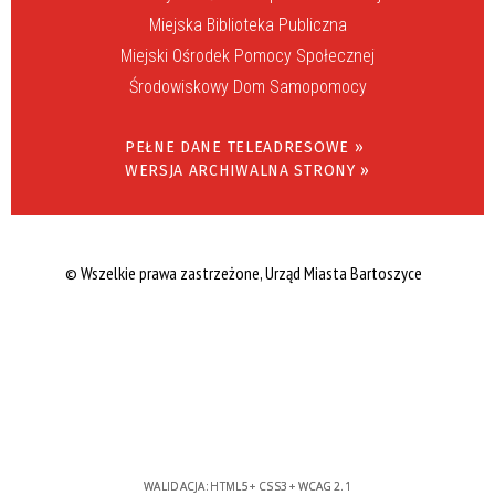
Miejska Biblioteka Publiczna
Miejski Ośrodek Pomocy Społecznej
Środowiskowy Dom Samopomocy
PEŁNE DANE TELEADRESOWE »
WERSJA ARCHIWALNA STRONY »
© Wszelkie prawa zastrzeżone, Urząd Miasta Bartoszyce
WALIDACJA:
HTML5
+
CSS3
+
WCAG 2.1