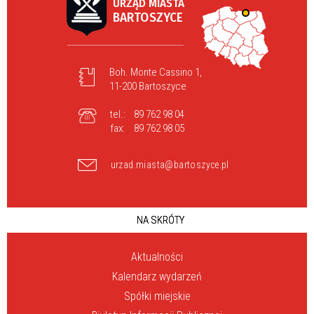
URZĄD MIASTA
BARTOSZYCE
Boh. Monte Cassino 1,
11-200 Bartoszyce
tel.:
89 762 98 04
fax:
89 762 98 05
urzad.miasta@bartoszyce.pl
NA SKRÓTY
Aktualności
Kalendarz wydarzeń
Spółki miejskie