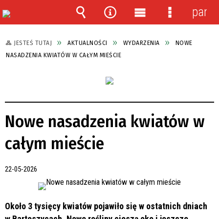
panel
Wyszukiwarka
Narzędzia
Menu
Menu
główne
szczegółow
JESTEŚ TUTAJ
AKTUALNOŚCI
WYDARZENIA
NOWE
NASADZENIA KWIATÓW W CAŁYM MIEŚCIE
Nowe nasadzenia kwiatów w
całym mieście
22-05-2026
Około 3 tysięcy kwiatów pojawiło się w ostatnich dniach
w Bartoszycach. Nowe rośliny cieszą oko i jeszcze