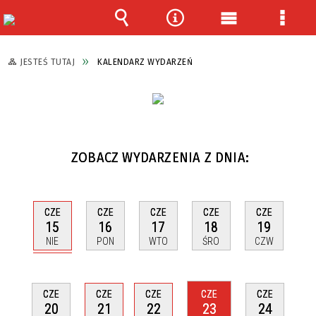
Wyszukiwarka
Narzędzia
Menu
Menu
główne
szcze
JESTEŚ TUTAJ
KALENDARZ WYDARZEŃ
ZOBACZ WYDARZENIA Z DNIA:
CZE
CZE
CZE
CZE
CZE
15
16
17
18
19
NIE
PON
WTO
ŚRO
CZW
CZE
CZE
CZE
CZE
CZE
20
21
22
23
24