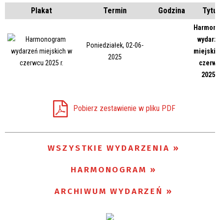
Plakat
Termin
Godzina
Tytuł
Harmon
Trwające w zakresie
wydarz
Poniedziałek, 02-06-
miejskic
—
2025
czerwc
Miejsce
2025 r
Pobierz zestawienie w pliku PDF
Organizator
WSZYSTKIE WYDARZENIA
HARMONOGRAM
ARCHIWUM WYDARZEŃ