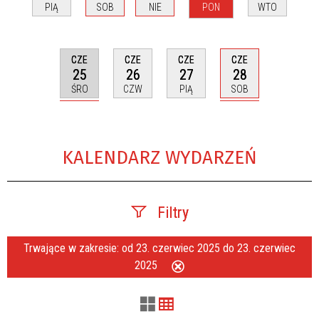
PIĄ
SOB
NIE
PON
WTO
CZE
CZE
CZE
CZE
25
28
26
27
ŚRO
SOB
CZW
PIĄ
KALENDARZ WYDARZEŃ
Filtry
Trwające w zakresie:
od 23. czerwiec 2025 do 23. czerwiec
Szukana fraza
2025
Usuń
ten
filtr
Kategoria