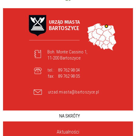
URZĄD MIASTA
BARTOSZYCE
Boh. Monte Cassino 1,
11-200 Bartoszyce
tel.:
89 762 98 04
fax:
89 762 98 05
urzad.miasta@bartoszyce.pl
NA SKRÓTY
Aktualności