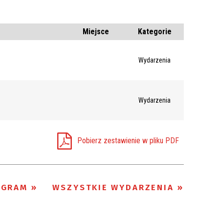
CYWILNA
Szukana fraza
Kategoria
Miejsce
Kategorie
Trwające w
—
Wydarzenia
zakresie
Miejsce
Wydarzenia
Organizator
Pobierz zestawienie w pliku PDF
OGRAM
WSZYSTKIE WYDARZENIA