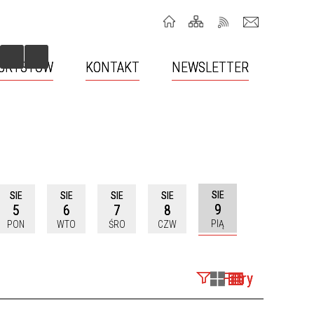
TURYSTÓW
KONTAKT
NEWSLETTER
HERB MIASTA, FLAGA, PATRONAT
GDZIE SPAĆ?
BURMISTRZA
BARTOSZYCKIE CENTRUM
GOSPODARKA ODPADAMI
INFORMACJI TURYSTYCZNEJ
SIE
SIE
SIE
SIE
SIE
9
5
6
7
8
HONOROWI OBYWATELE
PIĄ
PON
WTO
ŚRO
CZW
ORGANIZACJE POZARZĄDOWE
Filtry
OCHRONA LUDNOŚCI I OBRONA