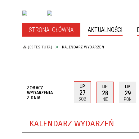
STRONA GŁÓWNA
AKTUALNOŚCI
JESTEŚ TUTAJ
KALENDARZ WYDARZEŃ
WŁADZE MIASTA
WARTO ZOBACZYĆ
RADA 
SPŁYW
GDZIE ZJEŚĆ?
RYS H
BUDŻET OBYWATELSKI
POZYS
ZEWNĘ
LIP
LIP
LIP
ZOBACZ
BARTOSZYCE W SIECI MIAST
27
28
29
WYDARZENIA
OCHRONA ZWIERZĄT
CITTASLOW
RZĄDO
Z DNIA:
SOB
NIE
PON
POWIET
ZASŁUŻENI DLA MIASTA
MIASTA
KALENDARZ WYDARZEŃ
GDZIE SZUKAĆ POMOCY?
PRZYJ