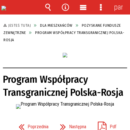
panel
Wyszukiwarka
Narzędzia
Menu
Menu
główne
szczegółow
JESTEŚ TUTAJ
DLA MIESZKAŃCÓW
POZYSKANE FUNDUSZE
ZEWNĘTRZNE
PROGRAM WSPÓŁPRACY TRANSGRANICZNEJ POLSKA-
ROSJA
Program Współpracy
Transgranicznej Polska-Rosja
Poprzednia
Następna
Pdf