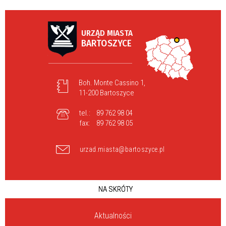
URZĄD MIASTA
BARTOSZYCE
Boh. Monte Cassino 1,
11-200 Bartoszyce
tel.:
89 762 98 04
fax:
89 762 98 05
urzad.miasta@bartoszyce.pl
NA SKRÓTY
Aktualności