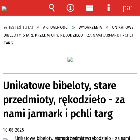
panel
Wyszukiwarka
Narzędzia
Menu
Menu
główne
szczegółow
JESTEŚ TUTAJ
AKTUALNOŚCI
WYDARZENIA
UNIKATOWE
BIBELOTY, STARE PRZEDMIOTY, RĘKODZIEŁO - ZA NAMI JARMARK I PCHLI
TARG
Unikatowe bibeloty, stare
przedmioty, rękodzieło - za
nami jarmark i pchli targ
10-08-2025