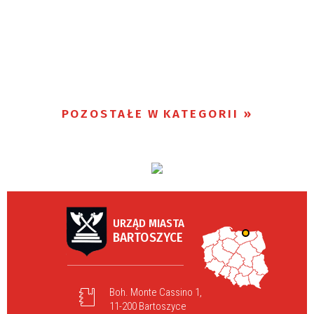
POZOSTAŁE W KATEGORII
URZĄD MIASTA
BARTOSZYCE
Boh. Monte Cassino 1,
11-200 Bartoszyce