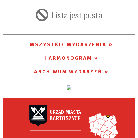
Lista jest pusta
Trwające w zakresie
—
WSZYSTKIE WYDARZENIA
Miejsce
HARMONOGRAM
Organizator
ARCHIWUM WYDARZEŃ
URZĄD MIASTA
BARTOSZYCE