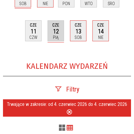
SOB
NIE
PON
WTO
ŚRO
CZE
CZE
CZE
CZE
12
11
13
14
PIĄ
CZW
SOB
NIE
KALENDARZ WYDARZEŃ
Filtry
Trwające w zakresie:
od 4. czerwiec 2026 do 4. czerwiec 2026
Szukana fraza
Usuń
ten
filtr
Kategoria