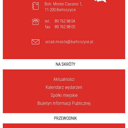
Boh. Monte Cassino 1,
11-200 Bartoszyce
tel.:
89 762 98 04
fax:
89 762 98 05
urzad.miasta@bartoszyce.pl
NA SKRÓTY
Aktualności
Kalendarz wydarzeń
Spółki miejskie
Biuletyn Informacji Publicznej
PRZEWODNIK