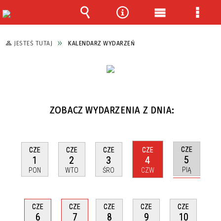
Wyszukiwarka
Narzędzia
Menu
Menu
główne
szcze
JESTEŚ TUTAJ
KALENDARZ WYDARZEŃ
ZOBACZ WYDARZENIA Z DNIA:
CZE
CZE
CZE
CZE
CZE
5
1
2
3
4
PIĄ
PON
WTO
ŚRO
CZW
CZE
CZE
CZE
CZE
CZE
6
7
8
9
10