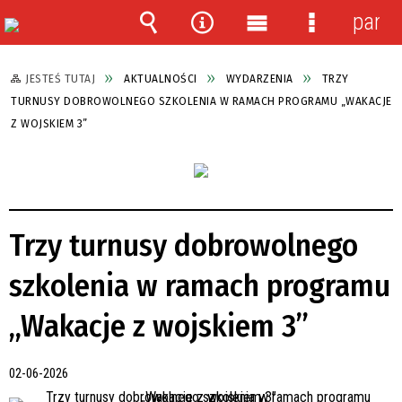
panel
Wyszukiwarka
Narzędzia
Menu
Menu
główne
szczegółow
JESTEŚ TUTAJ
AKTUALNOŚCI
WYDARZENIA
TRZY
TURNUSY DOBROWOLNEGO SZKOLENIA W RAMACH PROGRAMU „WAKACJE
Z WOJSKIEM 3”
Trzy turnusy dobrowolnego
szkolenia w ramach programu
„Wakacje z wojskiem 3”
02-06-2026