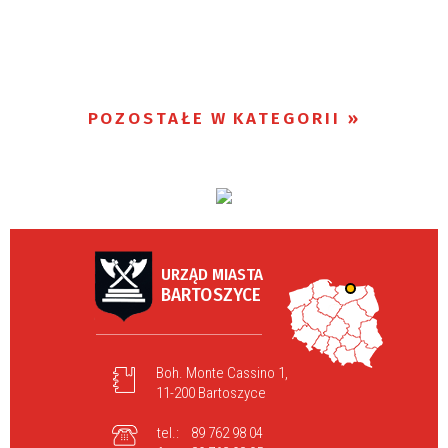
POZOSTAŁE W KATEGORII
URZĄD MIASTA
BARTOSZYCE
Boh. Monte Cassino 1,
11-200 Bartoszyce
tel.:
89 762 98 04