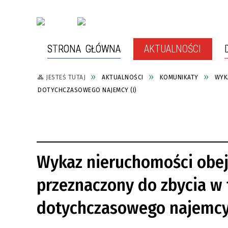
STRONA GŁÓWNA
AKTUALNOŚCI
JESTEŚ TUTAJ
AKTUALNOŚCI
KOMUNIKATY
WYK
WŁADZE MIASTA
WARTO ZOBACZYĆ
RADA 
SPŁYW
DOTYCHCZASOWEGO NAJEMCY (I)
GDZIE ZJEŚĆ?
RYS H
BUDŻET OBYWATELSKI
POZYS
ZEWNĘ
BARTOSZYCE W SIECI MIAST
Wykaz nieruchomości obej
OCHRONA ZWIERZĄT
CITTASLOW
RZĄDO
POWIET
przeznaczony do zbycia w 
ZASŁUŻENI DLA MIASTA
MIASTA
dotychczasowego najemcy 
GDZIE SZUKAĆ POMOCY?
PRZYJ