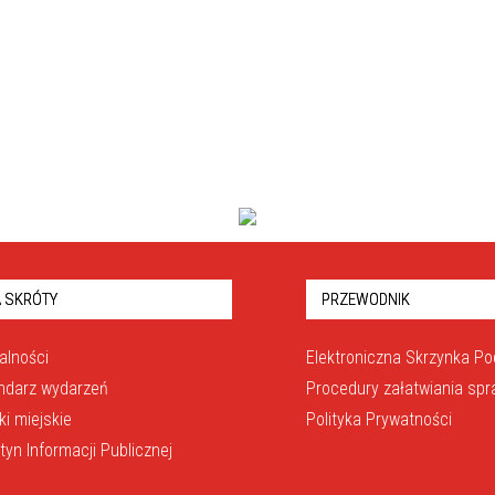
 SKRÓTY
PRZEWODNIK
alności
Elektroniczna Skrzynka P
ndarz wydarzeń
Procedury załatwiania sp
ki miejskie
Polityka Prywatności
etyn Informacji Publicznej