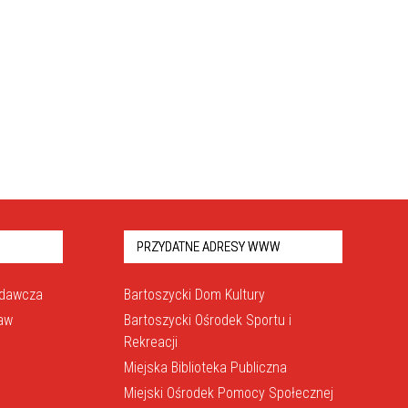
PRZYDATNE ADRESY WWW
odawcza
Bartoszycki Dom Kultury
raw
Bartoszycki Ośrodek Sportu i
Rekreacji
Miejska Biblioteka Publiczna
Miejski Ośrodek Pomocy Społecznej