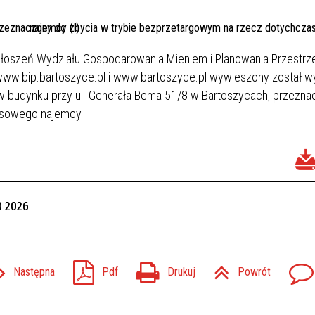
 ogłoszeń Wydziału Gospodarowania Mieniem i Planowania Przestr
h www.bip.bartoszyce.pl i www.bartoszyce.pl wywieszony został 
w budynku przy ul. Generała Bema 51/8 w Bartoszycach, przezn
asowego najemcy.
0 2026
Następna
Pdf
Drukuj
Powrót