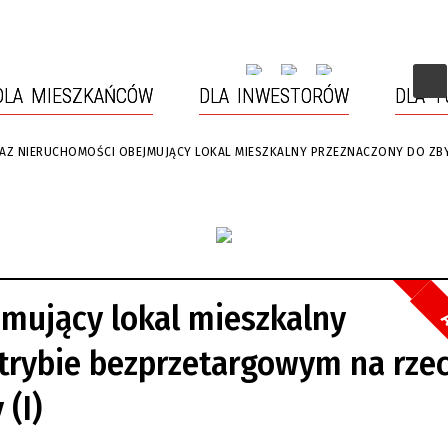
DLA MIESZKAŃCÓW
DLA INWESTORÓW
DLA 
AZ NIERUCHOMOŚCI OBEJMUJĄCY LOKAL MIESZKALNY PRZEZNACZONY DO ZBY
MIASTA BARTOSZYCE
Y RZEKĄ ŁYNĄ
URZĄD MIASTA (WYDZIAŁY,
TURYSTYKA ROWEROWA
TELEFONY)
ISTORYCZNY
MIASTO TRZECH KULTUR
KANE FUNDUSZE
STRAŻ MIEJSKA
TRZNE
mujący lokal mieszkalny
WY PROGRAM „CZYSTE
CMENTARZE
A
RZE”
trybie bezprzetargowym na rze
 PARTNERSKIE
INWESTYCJE
(I)
ĘCIA INTERESANTÓW
ZARZĄDZANIE KRYZYSOWE