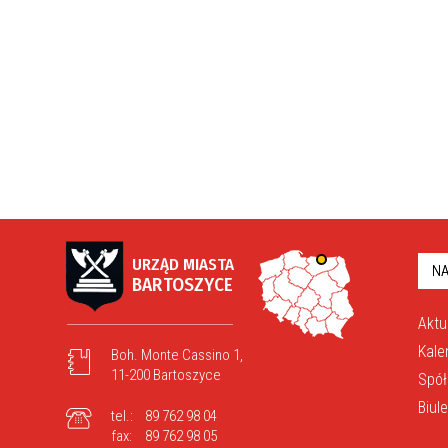
URZĄD MIASTA
NA
BARTOSZYCE
Aktu
Kale
Boh. Monte Cassino 1,
11-200 Bartoszyce
Spół
Biul
tel.:
89 762 98 04
fax:
89 762 98 05