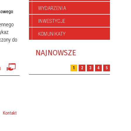
CYWILNA
WYDARZENIA
INWESTYCJE
zennego
wykaz
KOMUNIKATY
aczony do
NAJNOWSZE
1
2
3
4
5
Kontakt